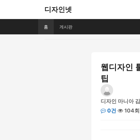
디자인넷
홈
게시판
웹디자인 툴
팁
디자인 마니아 
0건
104회