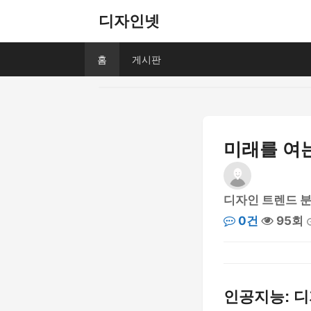
디자인넷
홈
게시판
미래를 여는
디자인 트렌드 
0건
95회
인공지능: 