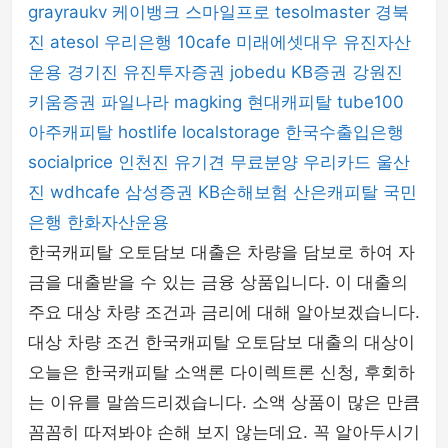
grayraukv
케이뱅크
스마일프로
tesolmaster
경북
진
atesol
우리은행
10cafe
미래에셋대우
유진자산
운용
경기진
유진투자증권
jobedu
KB증권
강원진
키움증권
파일나라
magking
현대캐피탈
tube100
아주캐피탈
hostlife
localstorage
한국수출입은행
socialprice
인천진
유기견 무료분양
우리카드
울산
진
wdhcafe
삼성증권
KB손해보험
산은캐피탈
국민
은행
한화자산운용
한국캐피탈 오토담보 대출은 차량을 담보로 하여 자
금을 대출받을 수 있는 금융 상품입니다. 이 대출의
주요 대상 차량 조건과 금리에 대해 알아보겠습니다.
대상 차량 조건 한국캐피탈 오토담보 대출의 대상이
오늘은 한국캐피탈 소액론 다이렉트론 신청, 후회하
는 이유를 말씀드리겠습니다. 소액 상품이 많은 만큼
꼼꼼히 따져봐야 손해 보지 않는데요. 꼭 알아두시기