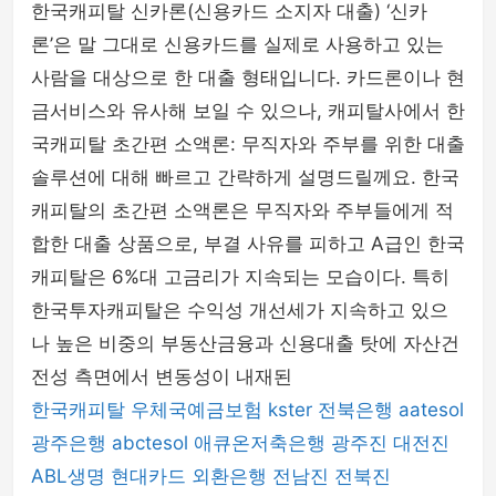
한국캐피탈 신카론(신용카드 소지자 대출) ‘신카
론’은 말 그대로 신용카드를 실제로 사용하고 있는
사람을 대상으로 한 대출 형태입니다. 카드론이나 현
금서비스와 유사해 보일 수 있으나, 캐피탈사에서 한
국캐피탈 초간편 소액론: 무직자와 주부를 위한 대출
솔루션에 대해 빠르고 간략하게 설명드릴께요. 한국
캐피탈의 초간편 소액론은 무직자와 주부들에게 적
합한 대출 상품으로, 부결 사유를 피하고 A급인 한국
캐피탈은 6%대 고금리가 지속되는 모습이다. 특히
한국투자캐피탈은 수익성 개선세가 지속하고 있으
나 높은 비중의 부동산금융과 신용대출 탓에 자산건
전성 측면에서 변동성이 내재된
한국캐피탈
우체국예금보험
kster
전북은행
aatesol
광주은행
abctesol
애큐온저축은행
광주진
대전진
ABL생명
현대카드
외환은행
전남진
전북진