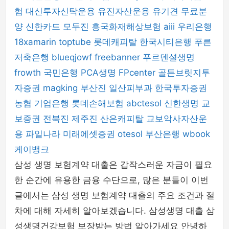
험
대신투자신탁운용
유진자산운용
유기견 무료분
양
신한카드
모두진
흥국화재해상보험
aiii
우리은행
18xamarin
toptube
롯데캐피탈
한국시티은행
푸른
저축은행
blueqjowf
freebanner
푸르덴셜생명
frowth
국민은행
PCA생명
FPcenter
골든브릿지투
자증권
magking
부산진
일산피부과
한국투자증권
농협
기업은행
롯데손해보험
abctesol
신한생명
교
보증권
전북진
제주진
산은캐피탈
교보악사자산운
용
파일나라
미래에셋증권
otesol
부산은행
wbook
케이뱅크
삼성 생명 보험계약 대출은 갑작스러운 자금이 필요
한 순간에 유용한 금융 수단으로, 많은 분들이 이번
글에서는 삼성 생명 보험계약 대출의 주요 조건과 절
차에 대해 자세히 알아보겠습니다. 삼성생명 대출 삼
성생명건강보험 보장받는 방법 알아가세요 안녕하