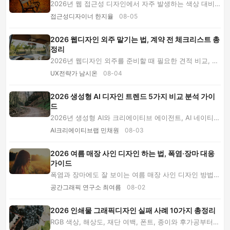
2026년 웹 접근성 디자인에서 자주 발생하는 색상 대비,
키보드 탐색, 대체 텍스트, 모바일 터치, 폼 오...
접근성디자이너 한지율
08-05
2026 웹디자인 외주 맡기는 법, 계약 전 체크리스트 총
정리
2026년 웹디자인 외주를 준비할 때 필요한 견적 비교, 포
트폴리오 검증, 계약서·저작권·AI 조항, 시안 ...
UX전략가 남시온
08-04
2026 생성형 AI 디자인 트렌드 5가지 비교 분석 가이
드
2026년 생성형 AI와 크리에이티브 에이전트, AI 네이티브
디자인 시스템, 인간적인 그래픽, 멀티모달 웹...
AI크리에이티브랩 민채원
08-03
2026 여름 매장 사인 디자인 하는 법, 폭염·장마 대응
가이드
폭염과 장마에도 잘 보이는 여름 매장 사인 디자인 방법을
소개합니다. 색상·서체 선택부터 방수 출력 ...
공간그래픽 연구소 최여름
08-02
2026 인쇄물 그래픽디자인 실패 사례 10가지 총정리
RGB 색상, 해상도, 재단 여백, 폰트, 종이와 후가공부터